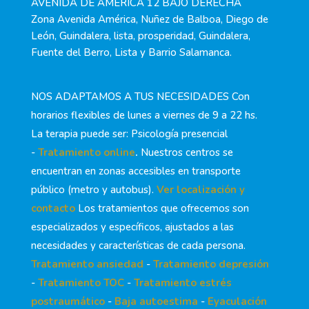
AVENIDA DE AMERICA 12 BAJO DERECHA
Zona Avenida América, Nuñez de Balboa, Diego de
León, Guindalera, lista, prosperidad, Guindalera,
Fuente del Berro, Lista y Barrio Salamanca.
NOS ADAPTAMOS A TUS NECESIDADES Con
horarios flexibles de lunes a viernes de 9 a 22 hs.
La terapia puede ser: Psicología presencial
-
Tratamiento online
.
Nuestros centros se
encuentran en zonas accesibles en transporte
público (metro y autobus).
Ver localización y
contacto
Los tratamientos que ofrecemos son
especializados y específicos, ajustados a las
necesidades y características de cada persona.
Tratamiento ansiedad
-
Tratamiento depresión
-
Tratamiento TOC
-
Tratamiento estrés
postraumático
-
Baja autoestima
-
Eyaculación