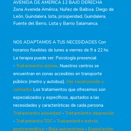
AVENIDA DE AMERICA 12 BAJO DERECHA
Zona Avenida América, Nuñez de Balboa, Diego de
León, Guindalera, lista, prosperidad, Guindalera,
Fuente del Berro, Lista y Barrio Salamanca.
NOS ADAPTAMOS A TUS NECESIDADES Con
horarios flexibles de lunes a viernes de 9 a 22 hs.
La terapia puede ser: Psicología presencial
-
Tratamiento online
.
Nuestros centros se
encuentran en zonas accesibles en transporte
público (metro y autobus).
Ver localización y
contacto
Los tratamientos que ofrecemos son
especializados y específicos, ajustados a las
necesidades y características de cada persona.
Tratamiento ansiedad
-
Tratamiento depresión
-
Tratamiento TOC
-
Tratamiento estrés
postraumático
-
Baja autoestima
-
Eyaculación