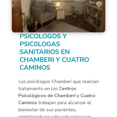
PSICOLOGOS Y
PSIC0LOGAS
SANITARIOS EN
CHAMBERI Y CUATRO
CAMINOS
Los psicólogos Chamberí que realizan
tratamiento en los
Centros
Psicológicos de Chamberí y Cuatro
Caminos
trabajan para alcanzar el
bienestar de sus pacientes,
permitiendo no sólo solucionar los