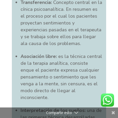
Transferencia:
Concepto central en la
cínica psicoanalítica. En resumen es
el proceso por el cual los pacientes
proyectan sentimientos y
experiencias pasadas en el terapeuta
y se trabaja sobre ellos para llegar
ala causa de los problemas.
Asociación libre:
es la técnica central
de la terapia analítica, consiste
enque el paciente expresa cualquier
pensamiento o sentimiento que les
venga a la mente, sin censura, es el
modo directo de llegar al
inconsciente.
Interpretación de los sueños:
una de
Compartir esto
las primeras técnica desarrolladas