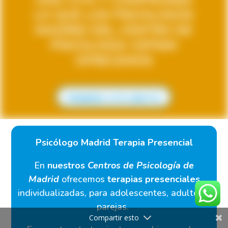
UNA CITA Y COMPRUEBA
LO QUE LOS PSICOLOGOS
MADRID DEL CENTRO DE
PSICOLOGÍA CEPSIM
OFRECEMOS
PRIMERA CITA GRATIS
Psicólogo Madrid Terapia Presencial
En
nuestros
Centros de Psicología de
Madrid
ofrecemos
terapias presenciales
individualizadas, para adolescentes, adultos y
parejas.
Compartir esto