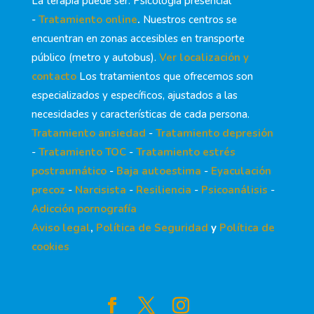
La terapia puede ser: Psicología presencial
-
Tratamiento online
.
Nuestros centros se
encuentran en zonas accesibles en transporte
público (metro y autobus).
Ver localización y
contacto
Los tratamientos que ofrecemos son
especializados y específicos, ajustados a las
necesidades y características de cada persona.
Tratamiento ansiedad
-
Tratamiento depresión
-
Tratamiento TOC
-
Tratamiento estrés
postraumático
-
Baja autoestima
-
Eyaculación
precoz
-
Narcisista
-
Resiliencia
-
Psicoanálisis
-
Adicción pornografía
Aviso legal
,
Política de Seguridad
y
Política de
cookies