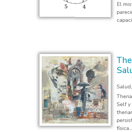
El mis
parece
capaci
The
Sal
Salud
Theria
Self y
theria
persis
física..