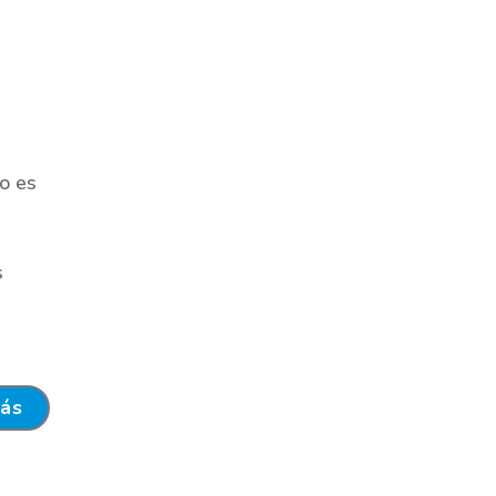
o es
s
más