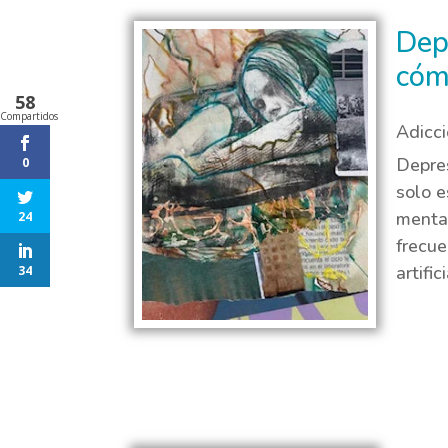
Dep
cóm
58
Compartidos
Adicc
Depres
0
solo e
menta
24
frecue
artific
34