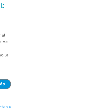
l:
 el
s de
mo la
más
ntes »