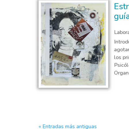
Est
guí
Labor
Introd
agotam
los pr
Psicól
Organi
« Entradas más antiguas