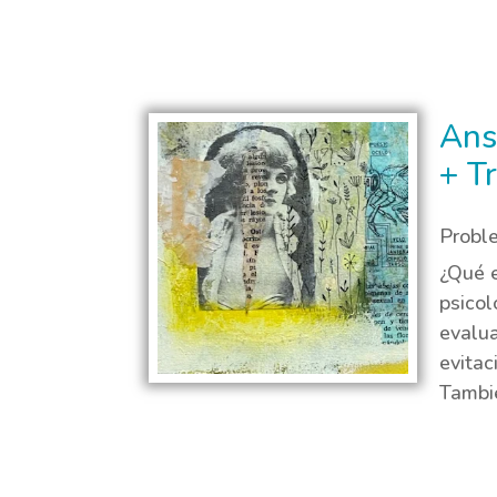
Ans
+ T
Probl
¿Qué e
psicol
evalua
evitac
Tambié