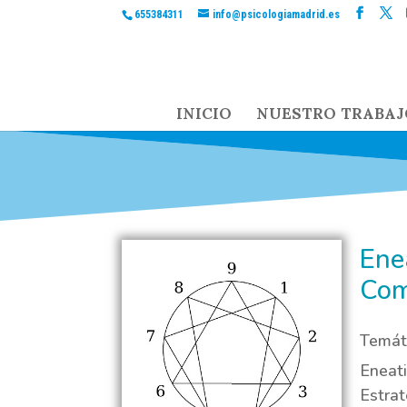
655384311
info@psicologiamadrid.es
INICIO
NUESTRO TRABAJ
Enea
Com
Temáti
Eneati
Estrat