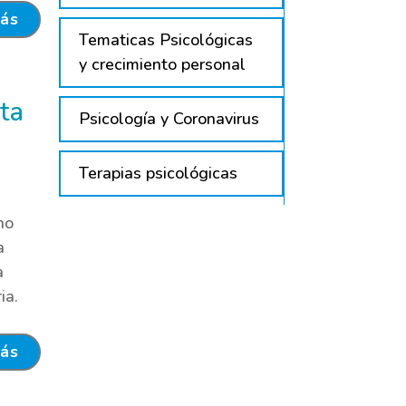
más
Tematicas Psicológicas
y crecimiento personal
ta
Psicología y Coronavirus
Terapias psicológicas
no
a
a
ia.
más