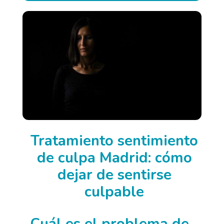
Tratamiento sentimiento
de culpa Madrid: cómo
dejar de sentirse
culpable
Cuál es el problema de