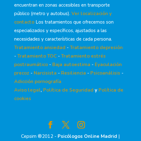
encuentran en zonas accesibles en transporte
público (metro y autobus).
Ver localización y
contacto
Los tratamientos que ofrecemos son
especializados y específicos, ajustados a las
necesidades y características de cada persona.
Tratamiento ansiedad
-
Tratamiento depresión
-
Tratamiento TOC
-
Tratamiento estrés
postraumático
-
Baja autoestima
-
Eyaculación
precoz
-
Narcisista
-
Resiliencia
-
Psicoanálisis
-
Adicción pornografía
Aviso legal
,
Política de Seguridad
y
Política de
cookies
Cepsim ®2012 -
Psicólogos Online Madrid
|