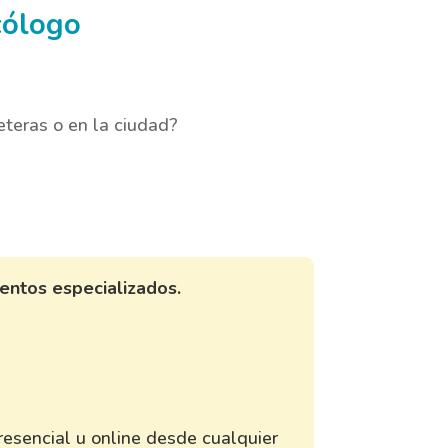
cólogo
reteras o en la ciudad?
entos especializados.
resencial u online desde cualquier