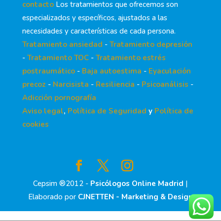
contacto
Los tratamientos que ofrecemos son
especializados y específicos, ajustados a las
necesidades y características de cada persona.
Tratamiento ansiedad
-
Tratamiento depresión
-
Tratamiento TOC
-
Tratamiento estrés
postraumático
-
Baja autoestima
-
Eyaculación
precoz
-
Narcisista
-
Resiliencia
-
Psicoanálisis
-
Adicción pornografía
Aviso legal
,
Política de Seguridad
y
Política de
cookies
Cepsim ®2012 -
Psicólogos Online Madrid
|
Elaborado por
CJNETTEN - Marketing & Design