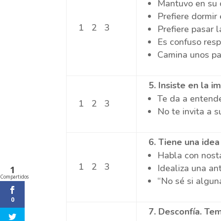
Mantuvo en su d
Prefiere dormir
1 2 3
Prefiere pasar 
Es confuso respe
Camina unos pas
5
. Insiste en la 
Te da a entende
1 2 3
No te invita a s
6
. Tiene una ide
Habla con nosta
1 2 3
Idealiza una an
1
Compartidos
“No sé si alguna
0
7
. Desconfía. Te