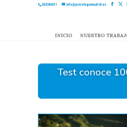
655384311
info@psicologiamadrid.es
INICIO
NUESTRO TRABAJ
Test conoce 10