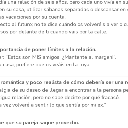
ía una relación de seis años, pero cada uno vivía en su
 en su casa, utilizar sábanas separadas o descansar en
las vacaciones por su cuenta.
cto al futuro; no te dice cuándo os volveréis a ver o cu
os por delante de ti cuando vais por la calle.
importancia de poner límites a la relación.
r: “Estos son MIS amigos. ¿Mantente al margen!”.
u casa, prefiere que os veáis en la tuya.
a romántica y poco realista de cómo debería ser una r
lgia de su deseo de llegar a encontrar a la persona pe
tigua relación, pero no sabe decirte por qué fracasó.
 vez volveré a sentir lo que sentía por mi ex.”
me que su pareja saque provecho.