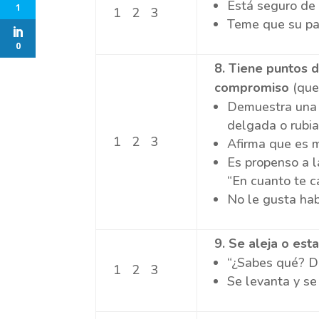
Está seguro de 
1
1 2 3
Teme que su par
0
8
. Tiene puntos d
compromiso
(que
Demuestra una f
delgada o rubia
1 2 3
Afirma que es m
Es propenso a l
“En cuanto te c
No le gusta hab
9
. Se aleja o es
“¿Sabes qué? De
1 2 3
Se levanta y s