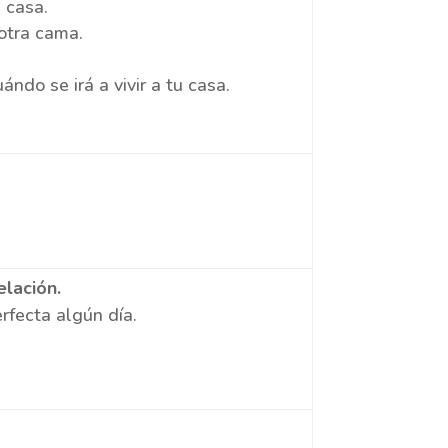
 casa.
 otra cama.
ándo se irá a vivir a tu casa.
elación.
rfecta algún día.