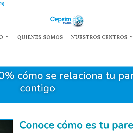
O
QUIENES SOMOS
NUESTROS CENTROS
0% cómo se relaciona tu par
contigo
Conoce cómo es tu pare