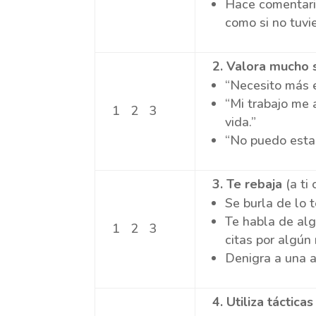
Hace comentari
como si no tuvi
2
. Valora mucho 
“Necesito más e
“Mi trabajo me 
1 2 3
vida.”
“No puedo esta
3
. Te rebaja
(a ti
Se burla de lo 
Te habla de alg
1 2 3
citas por algún
Denigra a una a
4
. Utiliza táctic