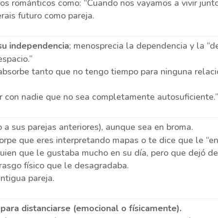
os románticos como: “Cuando nos vayamos a vivir junt
erais futuro como pareja.
su independencia
; menosprecia la dependencia y la “de
spacio.”
absorbe tanto que no tengo tiempo para ninguna relac
r con nadie que no sea completamente autosuficiente.
 o a sus parejas anteriores), aunque sea en broma.
torpe que eres interpretando mapas o te dice que le “en
uien que le gustaba mucho en su día, pero que dejó de 
 rasgo físico que le desagradaba.
ntigua pareja.
as para distanciarse (emocional o físicamente).