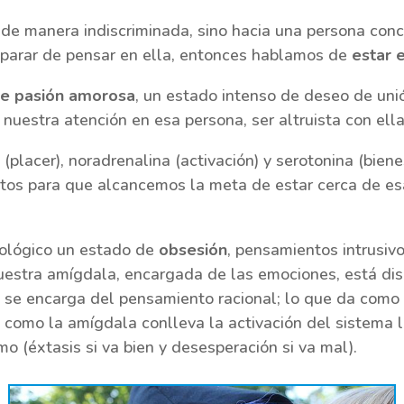
de manera indiscriminada, sino hacia una persona concr
s parar de pensar en ella, entonces hablamos de
estar 
de pasión amorosa
, un estado intenso de deseo de unió
uestra atención en esa persona, ser altruista con ella, 
(placer), noradrenalina (activación) y serotonina (biene
tos para que alcancemos la meta de estar cerca de esa
cológico un estado de
obsesión
, pensamientos intrusi
nuestra amígdala, encargada de las emociones, está dis
ue se encarga del pensamiento racional; lo que da com
omo la amígdala conlleva la activación del sistema lí
mo (éxtasis si va bien y desesperación si va mal).