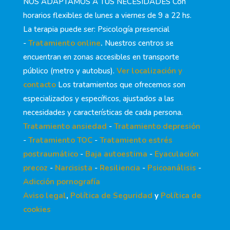
NOS ADAPTAMOS A TUS NECESIDADES Con
horarios flexibles de lunes a viernes de 9 a 22 hs.
La terapia puede ser: Psicología presencial
-
Tratamiento online
.
Nuestros centros se
encuentran en zonas accesibles en transporte
público (metro y autobus).
Ver localización y
contacto
Los tratamientos que ofrecemos son
especializados y específicos, ajustados a las
necesidades y características de cada persona.
Tratamiento ansiedad
-
Tratamiento depresión
-
Tratamiento TOC
-
Tratamiento estrés
postraumático
-
Baja autoestima
-
Eyaculación
precoz
-
Narcisista
-
Resiliencia
-
Psicoanálisis
-
Adicción pornografía
Aviso legal
,
Política de Seguridad
y
Política de
cookies