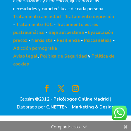
especializados y específicos, ajustados a las
necesidades y características de cada persona.
Tratamiento ansiedad
-
Tratamiento depresión
-
Tratamiento TOC
-
Tratamiento estrés
postraumático
-
Baja autoestima
-
Eyaculación
precoz
-
Narcisista
-
Resiliencia
-
Psicoanálisis
-
Adicción pornografía
Aviso legal
,
Política de Seguridad
y
Política de
cookies
Cepsim ®2012 -
Psicólogos Online Madrid
|
Elaborado por
CJNETTEN - Marketing & Design
Compartir esto