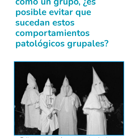
como un grupo, ¿es
posible evitar que
sucedan estos
comportamientos
patológicos grupales?