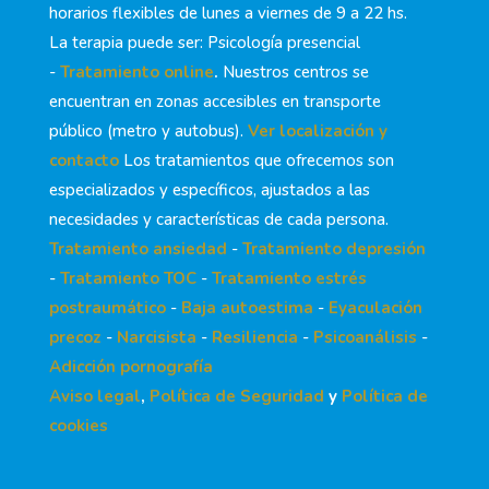
horarios flexibles de lunes a viernes de 9 a 22 hs.
La terapia puede ser: Psicología presencial
-
Tratamiento online
.
Nuestros centros se
encuentran en zonas accesibles en transporte
público (metro y autobus).
Ver localización y
contacto
Los tratamientos que ofrecemos son
especializados y específicos, ajustados a las
necesidades y características de cada persona.
Tratamiento ansiedad
-
Tratamiento depresión
-
Tratamiento TOC
-
Tratamiento estrés
postraumático
-
Baja autoestima
-
Eyaculación
precoz
-
Narcisista
-
Resiliencia
-
Psicoanálisis
-
Adicción pornografía
Aviso legal
,
Política de Seguridad
y
Política de
cookies