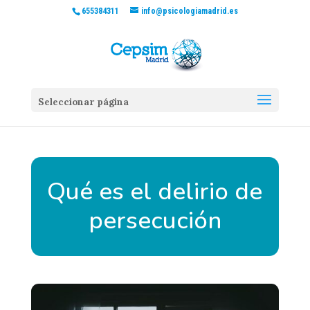
655384311
info@psicologiamadrid.es
Seleccionar página
Qué es el delirio de
persecución