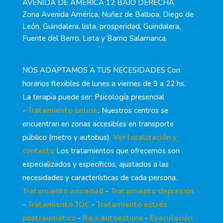
AVENIDA DE AMERICA 12 BAJO DERECHA
Zona Avenida América, Nuñez de Balboa, Diego de
León, Guindalera, lista, prosperidad, Guindalera,
Fuente del Berro, Lista y Barrio Salamanca.
NOS ADAPTAMOS A TUS NECESIDADES Con
horarios flexibles de lunes a viernes de 9 a 22 hs.
La terapia puede ser: Psicología presencial
-
Tratamiento online
.
Nuestros centros se
encuentran en zonas accesibles en transporte
público (metro y autobus).
Ver localización y
contacto
Los tratamientos que ofrecemos son
especializados y específicos, ajustados a las
necesidades y características de cada persona.
Tratamiento ansiedad
-
Tratamiento depresión
-
Tratamiento TOC
-
Tratamiento estrés
postraumático
-
Baja autoestima
-
Eyaculación