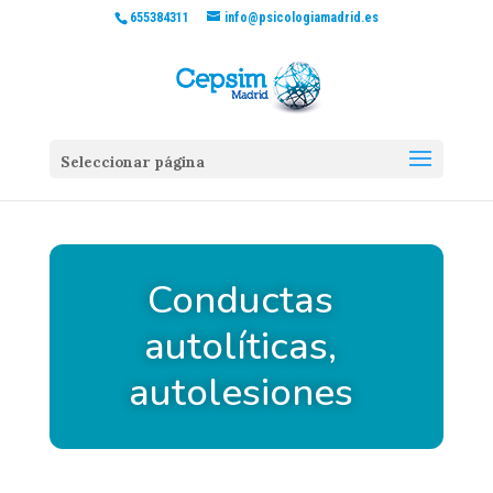
655384311
info@psicologiamadrid.es
Seleccionar página
Conductas
autolíticas,
autolesiones