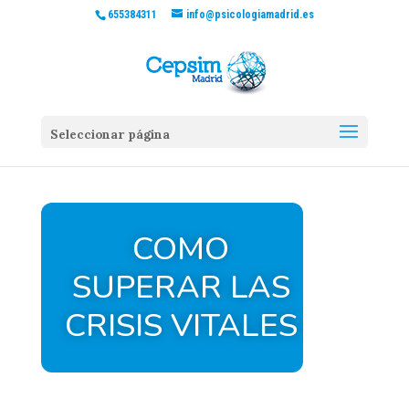
655384311
info@psicologiamadrid.es
Seleccionar página
COMO
SUPERAR LAS
CRISIS VITALES