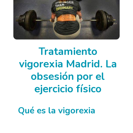
Tratamiento
vigorexia Madrid. La
obsesión por el
ejercicio físico
Qué es la vigorexia