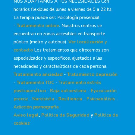
NOS ADAPTAMOS A TUS NECESIDADES Con
horarios flexibles de lunes a viernes de 9 a 22 hs.
La terapia puede ser: Psicología presencial
-
Tratamiento online
.
Nuestros centros se
encuentran en zonas accesibles en transporte
público (metro y autobus).
Ver localización y
contacto
Los tratamientos que ofrecemos son
especializados y específicos, ajustados a las
necesidades y características de cada persona.
Tratamiento ansiedad
-
Tratamiento depresión
-
Tratamiento TOC
-
Tratamiento estrés
postraumático
-
Baja autoestima
-
Eyaculación
precoz
-
Narcisista
-
Resiliencia
-
Psicoanálisis
-
Adicción pornografía
Aviso legal
,
Política de Seguridad
y
Política de
cookies