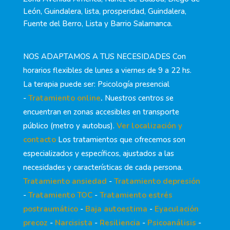
León, Guindalera, lista, prosperidad, Guindalera,
Fuente del Berro, Lista y Barrio Salamanca.
NOS ADAPTAMOS A TUS NECESIDADES Con
horarios flexibles de lunes a viernes de 9 a 22 hs.
La terapia puede ser: Psicología presencial
-
Tratamiento online
.
Nuestros centros se
encuentran en zonas accesibles en transporte
público (metro y autobus).
Ver localización y
contacto
Los tratamientos que ofrecemos son
especializados y específicos, ajustados a las
necesidades y características de cada persona.
Tratamiento ansiedad
-
Tratamiento depresión
-
Tratamiento TOC
-
Tratamiento estrés
postraumático
-
Baja autoestima
-
Eyaculación
precoz
-
Narcisista
-
Resiliencia
-
Psicoanálisis
-