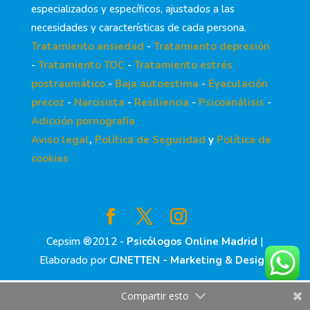
especializados y específicos, ajustados a las
necesidades y características de cada persona.
Tratamiento ansiedad
-
Tratamiento depresión
-
Tratamiento TOC
-
Tratamiento estrés
postraumático
-
Baja autoestima
-
Eyaculación
precoz
-
Narcisista
-
Resiliencia
-
Psicoanálisis
-
Adicción pornografía
Aviso legal
,
Política de Seguridad
y
Política de
cookies
Cepsim ®2012 -
Psicólogos Online Madrid
|
Elaborado por
CJNETTEN - Marketing & Design
Compartir esto