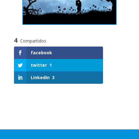
4
Compartidos
facebook
twitter
1
LinkedIn
3