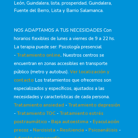
León, Guindalera, lista, prosperidad, Guindalera,
Fuente del Berro, Lista y Barrio Salamanca.
NOS ADAPTAMOS A TUS NECESIDADES Con
horarios flexibles de lunes a viernes de 9 a 22 hs.
La terapia puede ser: Psicología presencial
-
Tratamiento online
.
Nuestros centros se
encuentran en zonas accesibles en transporte
público (metro y autobus).
Ver localización y
contacto
Los tratamientos que ofrecemos son
especializados y específicos, ajustados a las
necesidades y características de cada persona.
Tratamiento ansiedad
-
Tratamiento depresión
-
Tratamiento TOC
-
Tratamiento estrés
postraumático
-
Baja autoestima
-
Eyaculación
precoz
-
Narcisista
-
Resiliencia
-
Psicoanálisis
-