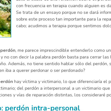
con frecuencia en terapia cuando alguien es d
Se trata de un ensayo porque no se dará inform
sobre este proceso tan importante para la repar
cabo; acudimos a terapia porque sentimos dolo
 perdón
, me parece imprescindible entenderlo como u
y no con decir la palabra perdón basta para cerrar las h
año. Además, no tiene sentido hablar sólo del perdón, 
ien iba a querer perdonar o ser perdonado?
perdón
hay víctima y victimario, lo que diferenciaría e
imario; del perdón a interpersonal a un victimario qu
ones y vías de reparación distintas, los consideraré p
: perdón intra-personal