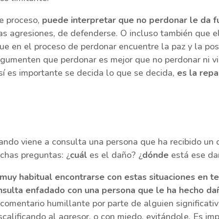
te proceso,
puede interpretar que no perdonar le da f
as agresiones, de defenderse. O incluso también que e
e en el proceso de perdonar encuentre la paz y la posib
rgumenten que perdonar es mejor que no perdonar ni vi
sí es importante se decida lo que se decida,
es la rep
ando viene a consulta una persona que ha recibido un d
chas preguntas: ¿
cuál
es el daño? ¿
dónde
está ese da
 muy habitual encontrarse con estas situaciones en t
nsulta enfadado con una persona que le ha hecho da
comentario humillante por parte de alguien significati
calificando al agresor, o con miedo, evitándole. Es im