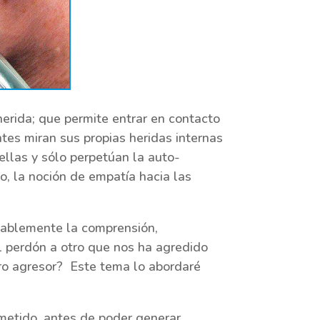
herida; que permite entrar en contacto
entes miran sus propias heridas internas
ellas y sólo perpetúan la auto-
o, la noción de empatía hacia las
obablemente la comprensión,
l perdón a otro que nos ha agredido
ro agresor? Este tema lo abordaré
ometido, antes de poder generar